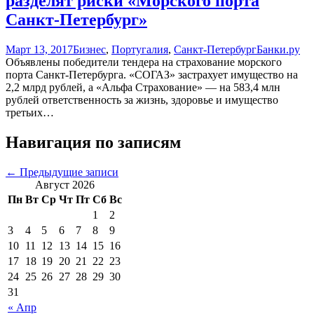
разделят риски «Морского порта
Санкт-Петербург»
Март 13, 2017
Бизнес
,
Португалия
,
Санкт-Петербург
Банки.ру
Объявлены победители тендера на страхование морского
порта Санкт-Петербурга. «СОГАЗ» застрахует имущество на
2,2 млрд рублей, а «Альфа Страхование» — на 583,4 млн
рублей ответственность за жизнь, здоровье и имущество
третьих…
Навигация по записям
←
Предыдущие записи
Август 2026
Пн
Вт
Ср
Чт
Пт
Сб
Вс
1
2
3
4
5
6
7
8
9
10
11
12
13
14
15
16
17
18
19
20
21
22
23
24
25
26
27
28
29
30
31
« Апр