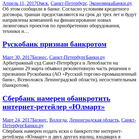
Апрель 11, 2017
Омск
,
Санкт-Петербург
,
Экономика
Банки.ру
Об этом сообщили в банке. Согласно условиям кредитного
договора, транши предоставляются на срок до трех лет и будут
направлены компанией на финансирование новых
лизинговых проектов по приобретению оборудования,
техники и…
Рускобанк признан банкротом
Март 30, 2017
Бизнес
,
Санкт-Петербург
Банки.ру
Арбитражный суд Санкт-Петербурга и Ленобласти на
заседании 29 марта объявил резолютивную часть решения о
признании Рускобанка (АО «Русский торгово-промышленный
банк», Всеволожск Ленинградской области), несостоятельным
(банкротом).
Сбербанк намерен обанкротить
интернет-ретейлер «Юлмарт»
Март 24, 2017
Бизнес
,
Вологда
,
Ленинградская область
,
Санкт-
Петербург
Банки.ру
Сбербанк намерен подать иски о банкротстве интернет-
ретейлера «Юлмарт» и двух других юрлиц, входящих в