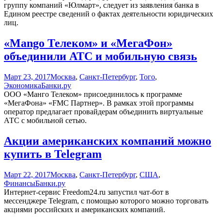
группу компаний «Юлмарт», следует из заявления банка в
Едином реестре сведений о фактах деятельности юридических
лиц.
«Mango Телеком» и «МегаФон»
объединили АТС и мобильную связь
Март 23, 2017
Москва
,
Санкт-Петербург
,
Того
,
Экономика
Банки.ру
ООО «Манго Телеком» присоединилось к программе
«МегаФона» «FMC Партнер». В рамках этой программы
оператор предлагает провайдерам объединить виртуальные
АТС с мобильной сетью.
Акции американских компаний можно
купить в Telegram
Март 22, 2017
Москва
,
Санкт-Петербург
,
США
,
Финансы
Банки.ру
Интернет-сервис Freedom24.ru запустил чат-бот в
мессенджере Telegram, с помощью которого можно торговать
акциями российских и американских компаний.