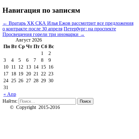
Навигация по записям
←
Вратарь ХК СКА Илья Ежов рассмотрит все предложения
о контракте после 30 апреля
Петербург: на проспекте
Просвещения горели три иномарки
→
Август 2026
Пн
Вт
Ср
Чт
Пт
Сб
Вс
1
2
3
4
5
6
7
8
9
10
11
12
13
14
15
16
17
18
19
20
21
22
23
24
25
26
27
28
29
30
31
« Апр
Найти:
© Copyright 2015-2016