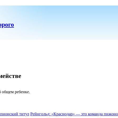
орого
мействе
б общем ребенке.
мпионский титул
Рейнгольд: «Краснодар» — это команда пижоно