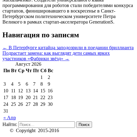
программирования для роботов стали победителями конкурса
стартапов, финишировавшего в воскресенье в Санкт-
Петербургском политехническом университете Петра
Великого в рамках стартап-акселератора GenerationS.
Навигация по записям
←
В Петербурге китайца заподозрили в поедании бриллианта
Подрастает замена: как выглядят дети самых ярких
участников «Фабрики звёзд»
→
Август 2026
Пн
Вт
Ср
Чт
Пт
Сб
Вс
1
2
3
4
5
6
7
8
9
10
11
12
13
14
15
16
17
18
19
20
21
22
23
24
25
26
27
28
29
30
31
« Апр
Найти:
© Copyright 2015-2016