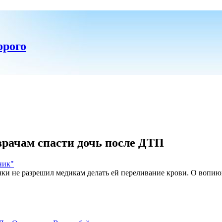
орого
врачам спасти дочь после ДТП
ник"
ки не разрешил медикам делать ей переливание крови. О вопиющ