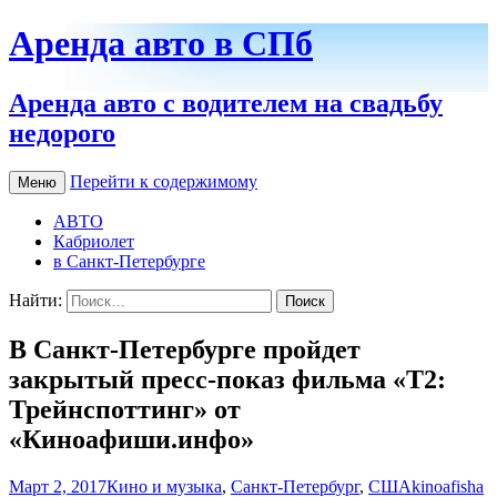
Аренда авто в СПб
Аренда авто с водителем на свадьбу
недорого
Перейти к содержимому
Меню
АВТО
Кабриолет
в Санкт-Петербурге
Найти:
В Санкт-Петербурге пройдет
закрытый пресс-показ фильма «Т2:
Трейнспоттинг» от
«Киноафиши.инфо»
Март 2, 2017
Кино и музыка
,
Санкт-Петербург
,
США
kinoafisha