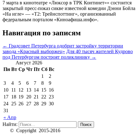
7 марта в кинотеатре «Люксор в ТРК Континет»» состоится
закрытый пресс-показ сикве известной комедии Дэнни Бойла
«На игле» — «Т2: Трейнспоттинг», организованный
федеральным порталом «Киноафиша.инфо».
Навигация по записям
←
Градсовет Петербурга одобрит застройку территории
завода «Красный выборжец»
Для 40 тысяч жителей Кудрово
под Петербургом построят поликлинику
→
Август 2026
Пн
Вт
Ср
Чт
Пт
Сб
Вс
1
2
3
4
5
6
7
8
9
10
11
12
13
14
15
16
17
18
19
20
21
22
23
24
25
26
27
28
29
30
31
« Апр
Найти:
© Copyright 2015-2016