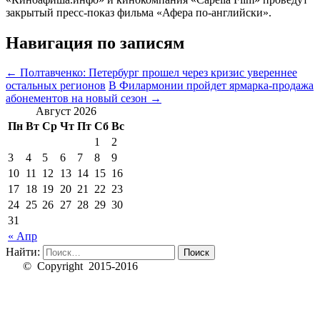
закрытый пресс-показ фильма «Афера по-английски».
Навигация по записям
←
Полтавченко: Петербург прошел через кризис увереннее
остальных регионов
В Филармонии пройдет ярмарка-продажа
абонементов на новый сезон
→
Август 2026
Пн
Вт
Ср
Чт
Пт
Сб
Вс
1
2
3
4
5
6
7
8
9
10
11
12
13
14
15
16
17
18
19
20
21
22
23
24
25
26
27
28
29
30
31
« Апр
Найти:
© Copyright 2015-2016