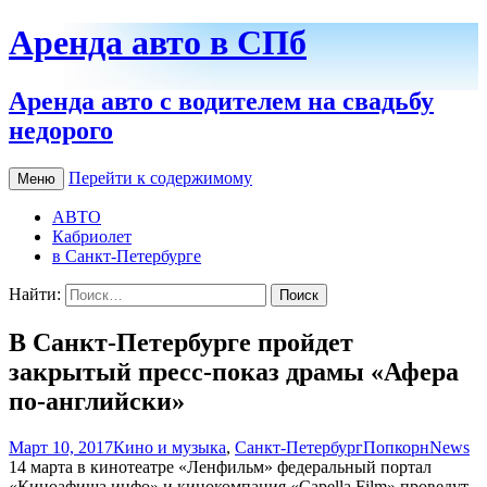
Аренда авто в СПб
Аренда авто с водителем на свадьбу
недорого
Перейти к содержимому
Меню
АВТО
Кабриолет
в Санкт-Петербурге
Найти:
В Санкт-Петербурге пройдет
закрытый пресс-показ драмы «Афера
по-английски»
Март 10, 2017
Кино и музыка
,
Санкт-Петербург
ПопкорнNews
14 марта в кинотеатре «Ленфильм» федеральный портал
«Киноафиша.инфо» и кинокомпания «Capella Film» проведут